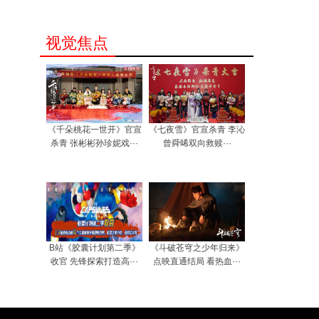
视觉焦点
《千朵桃花一世开》官宣
《七夜雪》官宣杀青 李沁
杀青 张彬彬孙珍妮戏···
曾舜晞双向救赎···
B站《胶囊计划第二季》
《斗破苍穹之少年归来》
收官 先锋探索打造高···
点映直通结局 看热血···