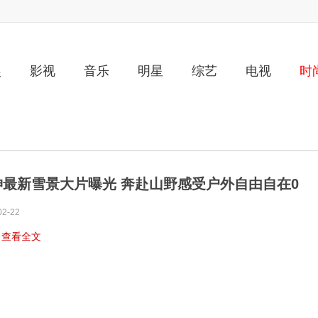
娱
影视
音乐
明星
综艺
电视
时
坤最新雪景大片曝光 奔赴山野感受户外自由自在0
02-22
…
查看全文