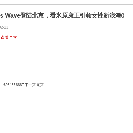
rls Wave登陆北京，看米原康正引领女性新浪潮0
02-22
…
查看全文
···
63
64
65
66
67
下一页
尾页