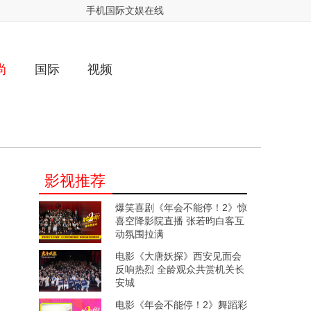
手机国际文娱在线
尚
国际
视频
影视推荐
爆笑喜剧《年会不能停！2》惊
喜空降影院直播 张若昀白客互
动氛围拉满
电影《大唐妖探》西安见面会
反响热烈 全龄观众共赏机关长
安城
电影《年会不能停！2》舞蹈彩