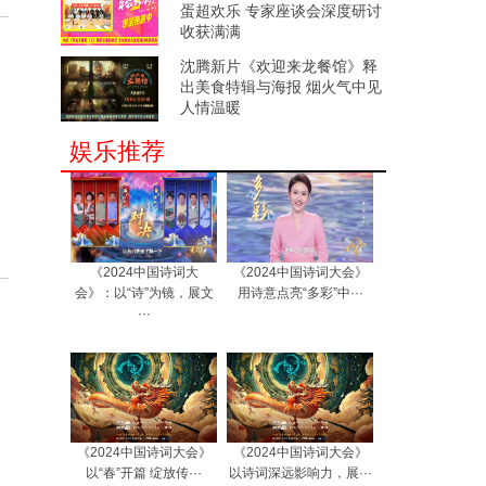
蛋超欢乐 专家座谈会深度研讨
收获满满
沈腾新片《欢迎来龙餐馆》释
出美食特辑与海报 烟火气中见
人情温暖
娱乐推荐
《2024中国诗词大
《2024中国诗词大会》
会》：以“诗”为镜，展文
用诗意点亮“多彩”中···
···
《2024中国诗词大会》
《2024中国诗词大会》
以“春”开篇 绽放传···
以诗词深远影响力，展···