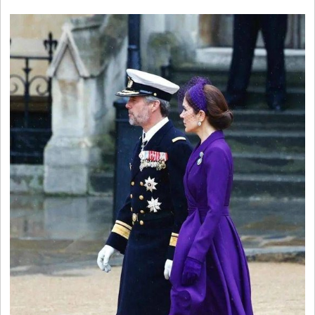
视
音
乐
明
星
综
艺
电
视