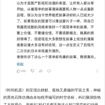
《时间机器》则呈现出静默、孤独又肃穆的宇宙之美，神秘
的黑色石阵仿佛由未知程序编写的时空坐标，科幻脑洞惊艳
了大批观众，并掀起“科幻片都不敢这么拍”“国产科幻动画