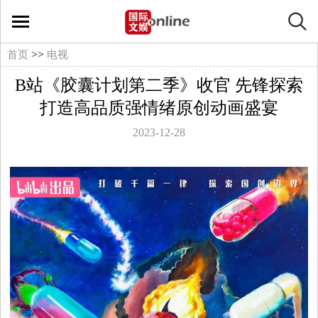
国
际
>>
首页
电视
B站《胶囊计划第二季》收官 先锋探索
文
打造高品质强情绪原创动画盛宴
娱
2023-12-28
在
线
文
娱
影