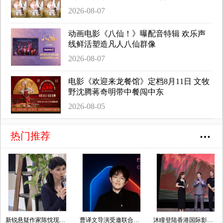
2026-08-07
动画电影《八仙！》曝配音特辑 欢乐声
线鲜活塑造凡人八仙群像
2026-08-07
电影《欢迎来龙餐馆》定档8月11日 文牧
野沈腾蒋奇明带中餐闯中东
2026-08-05
热门推荐
新锐悬疑作家陈忱现身纪念仪式，以女性视角续写本土推理文学薪火
曹译文导演受邀联合国AI for Good全球峰会 以AI影像传递向善力量
沐瞳登陆香港国际影视展 三大原创影游 IP 重磅发布