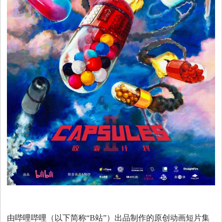
视
音
乐
明
星
综
艺
电
由哔哩哔哩（以下简称“B站”）出品制作的原创动画短片集
视