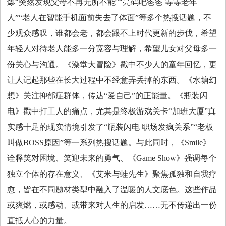
爆“突然发现父母不再无所不能”“亮码吧爸爸 等等老年
人”“老人在智能手机面前失去了体面”等多个热搜话题，不
少观众感叹，谁都会老，都会跟不上时代更新的步伐，希望
年轻人对待老人能多一分宽容与理解，希望儿女对父母多一
份关心与沟通。《澡堂大冒险》戳中不少人的童年回忆，更
让人记起那些在长大过程中不经意弄丢掉的东西。《水塘幻
想》关注抑郁症群体，传达“爱自己”的正能量。《瓶装闪
电》戳中打工人的痛点，尤其是终极游戏关卡“加班大厦”真
实感十足的现实情境引发了“瓶装闪电 职场发疯关系”“老板
叫做BOSS原因”等一系列热搜话题。与此同时，《Smile》
诠释笑对困境、笑迎未来的勇气、《Game Show》强调每个
独立个体的存在意义、《艾米与蛙先生》聚焦孤独和自我疗
愈，皆在不同题材类型中融入了温暖的人文底色。这些作品
或爽燃，或感动、或带来对人生的启发……无不传递出一份
直抵人心的力量。