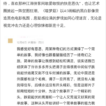
待，喜欢那种江湖侠客间敢爱敢恨的快意恩仇”，也让艺术
圈掀起一阵贺图狂潮。《噬梦菇》以4:3画幅的黑白影像营
造黑色电影氛围，悬疑感拉满的梦境如同心理迷宫，无论是
视觉冲击力还是心理惊悚都新意十足。