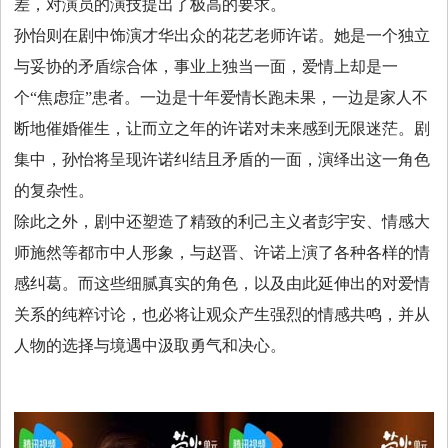
差，对演员的演技提出了极高的要求。
孙怡则在剧中饰演才华出众的花艺老师许诺。她是一个独立
与妥协的矛盾综合体，事业上独当一面，爱情上却是一
个“焦虑症”患者。一边是十年爱情长跑未果，一边是家人不
断地催婚催生，让而立之年的许诺对未来感到无限迷茫。剧
集中，孙怡将呈现许诺纠结且矛盾的一面，演绎出这一角色
的复杂性。
除此之外，剧中还塑造了精致的利己主义者彭宇安、情感大
师施然等都市中人形象，与赵晋、许诺上演了各种各样的情
感纠葛。而这些细腻真实的角色，以及由此延伸出的对爱情
关系的纯粹讨论，也必将让观众产生强烈的情感共鸣，并从
人物的选择与境遇中汲取勇气和决心。