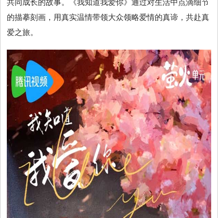
共同成长的故事。《我知道我爱你》通过对生活中点滴细节
视
的描摹刻画，用真实温情带领大众领略爱情的真谛，共赴真
爱之旅。
音
乐
明
星
综
艺
电
视