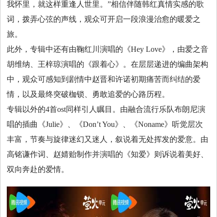
我怀里，就这样重逢人世里。”相信伴随韩红真情实感的歌
词，拨弄心弦的声线，观众可开启一段浪漫治愈的暖爱之
旅。
此外，专辑中还有由鞠红川演唱的《Hey Love》，由爱之音
胡维纳、王梓琼演唱的《跟着心》。在层层递进的编曲架构
中，观众可感知到剧情中赵晋和许诺初期痛苦而纠结的爱
情，以及最终突破枷锁、勇敢追爱的心路历程。
专辑以外的4首ost同样引人瞩目。由融合流行乐队布朗尼演
唱的插曲《Julie》、《Don’t You》、《Noname》听觉层次
丰富，节奏与旋律迷幻又迷人，叙说着无处挥发的爱意。由
高铭谦作词、赵婧贻制作并演唱的《知爱》则诉说着美好、
双向奔赴的爱情。