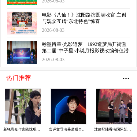
2026-08-03
电影《八仙！》沈阳路演圆满收官 主创
与观众互赠“东北特色”惊喜
2026-08-03
翰墨留章·光影追梦：1992造梦局开街暨
第二届“中子星·小说月报影视改编价值潜
力榜”发布会在盐城举行
2026-08-03
热门推荐
新锐悬疑作家陈忱现身纪念仪式，以女性视角续写本土推理文学薪火
曹译文导演受邀联合国AI for Good全球峰会 以AI影像传递向善力量
沐瞳登陆香港国际影视展 三大原创影游 IP 重磅发布