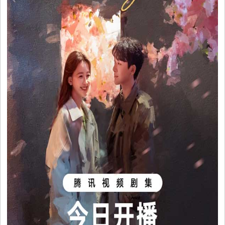
时
尚
国
际
视
频