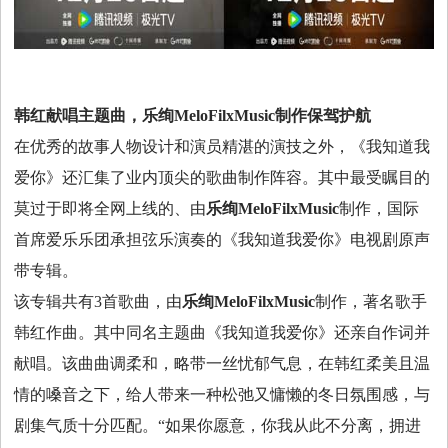
韩红献唱主题曲，
乐绚MeloFilxMusic
制作保驾护航
在优秀的故事人物设计和演员精湛的演技之外，《我知道我
爱你》还汇集了业内顶尖的歌曲制作阵容。其中最受瞩目的
莫过于即将全网上线的、由
乐绚MeloFilxMusic
制作，国际
首席爱乐乐团承担弦乐演奏的《我知道我爱你》电视剧原声
带专辑。
该专辑共有3首歌曲，由
乐绚MeloFilxMusic
制作，著名歌手
韩红作曲。其中同名主题曲《我知道我爱你》还亲自作词并
献唱。该曲曲调柔和，略带一丝忧郁气息，在韩红柔美且温
情的嗓音之下，给人带来一种松弛又慵懒的冬日氛围感，与
剧集气质十分匹配。“如果你愿意，你我从此不分离，拥进