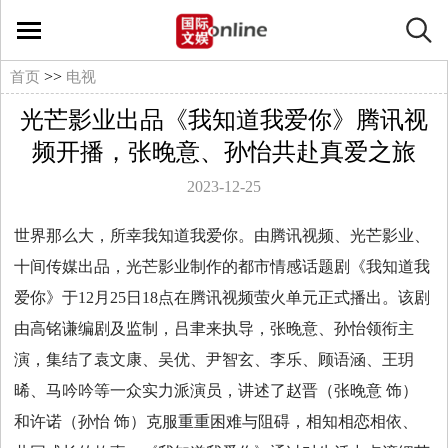
国
际
>>
首页
电视
光芒影业出品《我知道我爱你》腾讯视
文
频开播，张晚意、孙怡共赴真爱之旅
娱
2023-12-25
在
世界那么大，所幸我知道我爱你。由腾讯视频、光芒影业、
十间传媒出品，光芒影业制作的都市情感话题剧《我知道我
线
爱你》于12月25日18点在腾讯视频萤火单元正式播出。该剧
文
由高铭谦编剧及监制，吕聿来执导，张晚意、孙怡领衔主
演，集结了袁文康、吴优、尹智玄、李乐、顾语涵、王玥
娱
晞、马吟吟等一众实力派演员，讲述了赵晋（张晚意 饰）
和许诺（孙怡 饰）克服重重困难与阻碍，相知相恋相依、
影