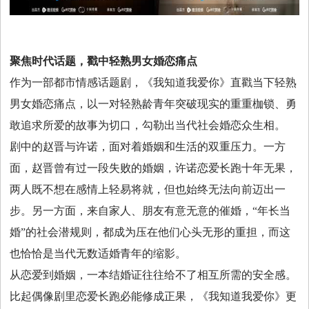
聚焦时代话题，戳中
轻熟男女婚恋
痛点
作为一部都市情感话题剧，《我知道我爱你》直戳当下轻熟
男女婚恋痛点，以一对轻熟龄青年突破现实的重重枷锁、勇
敢追求所爱的故事为切口，勾勒出当代社会婚恋众生相。
剧中的赵晋与许诺，面对着婚姻和生活的双重压力。一方
面，赵晋曾有过一段失败的婚姻，许诺恋爱长跑十年无果，
两人既不想在感情上轻易将就，但也始终无法向前迈出一
步。另一方面，来自家人、朋友有意无意的催婚，“年长当
婚”的社会潜规则，都成为压在他们心头无形的重担，而这
也恰恰是当代无数适婚青年的缩影。
从恋爱到婚姻，一本结婚证往往给不了相互所需的安全感。
比起偶像剧里恋爱长跑必能修成正果，《我知道我爱你》更