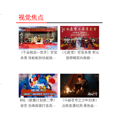
视觉焦点
《千朵桃花一世开》官宣
《七夜雪》官宣杀青 李沁
杀青 张彬彬孙珍妮戏···
曾舜晞双向救赎···
B站《胶囊计划第二季》
《斗破苍穹之少年归来》
收官 先锋探索打造高···
点映直通结局 看热血···