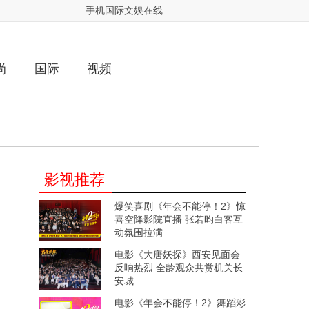
手机国际文娱在线
尚
国际
视频
影视推荐
爆笑喜剧《年会不能停！2》惊
喜空降影院直播 张若昀白客互
动氛围拉满
电影《大唐妖探》西安见面会
反响热烈 全龄观众共赏机关长
安城
电影《年会不能停！2》舞蹈彩