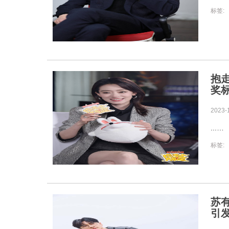
标签:
抱
奖
2023-
...
标签:
苏
引