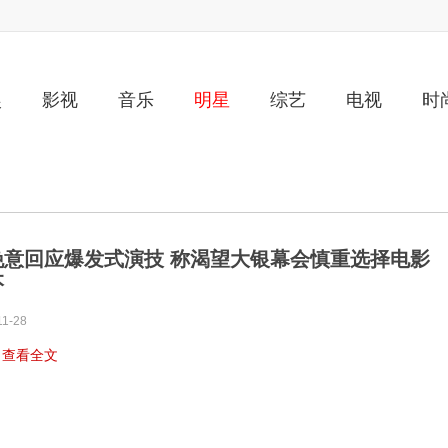
娱
影视
音乐
明星
综艺
电视
时
晚意回应爆发式演技 称渴望大银幕会慎重选择电影
本
11-28
…
查看全文