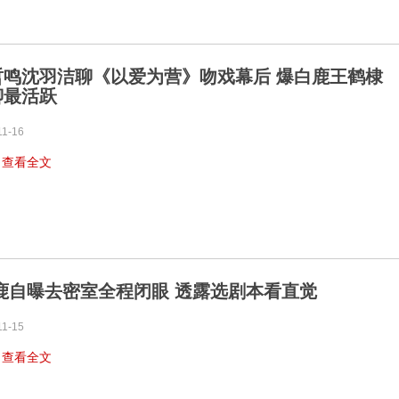
哲鸣沈羽洁聊《以爱为营》吻戏幕后 爆白鹿王鹤棣
聊最活跃
11-16
…
查看全文
白鹿自曝去密室全程闭眼 透露选剧本看直觉
11-15
…
查看全文