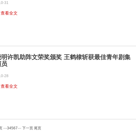
10-31
…
查看全文
晓明许凯助阵文荣奖颁奖 王鹤棣斩获最佳青年剧集
演员
10-28
…
查看全文
页
···
3
4
5
6
7
···
下一页
尾页