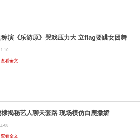
称演《乐游原》哭戏压力大 立flag要跳女团舞
11-10
…
查看全文
鹤棣揭秘艺人聊天套路 现场模仿白鹿撒娇
11-08
…
查看全文