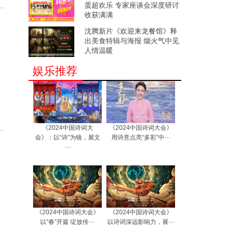
蛋超欢乐 专家座谈会深度研讨
收获满满
沈腾新片《欢迎来龙餐馆》释
出美食特辑与海报 烟火气中见
人情温暖
娱乐推荐
《2024中国诗词大
《2024中国诗词大会》
会》：以“诗”为镜，展文
用诗意点亮“多彩”中···
···
《2024中国诗词大会》
《2024中国诗词大会》
以“春”开篇 绽放传···
以诗词深远影响力，展···