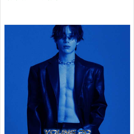
视
音
乐
明
星
综
艺
电
视