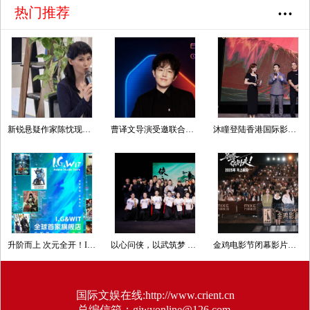
热门推荐
新锐悬疑作家陈忱现身纪念仪式，以女性视角续写本土推理文学薪火
曹译文导演受邀联合国AI for Good全球峰会 以AI影像传递向善力量
沐瞳登陆香港国际影视展 三大原创影游 IP 重磅发布
升阶而上 次元全开！I.G&WIT全球首家旗舰店新年焕新开业
以心问侠，以武筑梦 影武堂第十期古装动作表演特训营结业汇演圆满收官
金鸡电影节闭幕影片《马腾你别走》首次放映 好评如潮笑泪齐飞2025见
国际文娱在线:http://www.crient.cn
总编信箱：gjwyonline@126.com