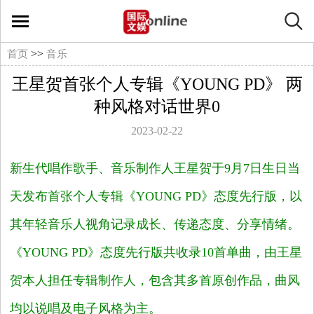
国
际
>>
首页
音乐
王星贺首张个人专辑《YOUNG PD》 两
文
种风格对话世界0
娱
2023-02-22
在
新生代唱作歌手、音乐制作人王星贺于
9
月
7
日生日当
线
天发布首张个人专辑
《YOUNG PD》
态度先行版，以
其年轻音乐人视角记录成长、传递态度、分享情绪。
文
《YOUNG PD》
态度先行版共收录
10
首单曲，由王星
娱
贺本人担任专辑制作人，包含其多首原创作品，曲风
影
均以说唱及电子风格为主。