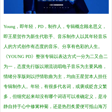
时
尚
Young
，即年轻，
PD
，制作人，专辑概念顾名思义，
即王星贺作为新生代歌手、音乐制作人以其年轻音乐
国
人的方式创作有态度的音乐、分享有色彩的人生。
际
《YOUNG PD》
整张专辑以表达方式一分为二又合二
视
为一，态度先行版以潮流说唱电子音乐为主要风格，
情绪分享版则以抒情歌曲为主，均由王星贺本人担任
频
专辑制作人。年轻，有很多代名词，或褒或贬含义繁
多，但细究起来却没有哪个词语可以准确定义，是冷
静自持于心中修篱种菊，还是热烈炙爱便可抵山海万