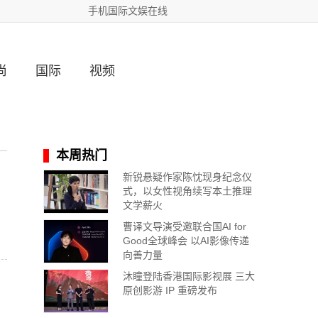
手机国际文娱在线
尚
国际
视频
本周热门
新锐悬疑作家陈忱现身纪念仪
式，以女性视角续写本土推理
文学薪火
曹译文导演受邀联合国AI for
Good全球峰会 以AI影像传递
向善力量
沐瞳登陆香港国际影视展 三大
原创影游 IP 重磅发布
，