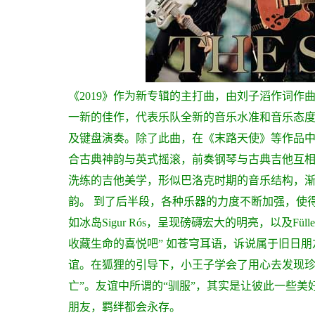
《2019》作为新专辑的主打曲，由刘子滔作词作
一新的佳作，代表乐队全新的音乐水准和音乐态
及键盘演奏。除了此曲，在《末路天使》等作品
合古典神韵与英式摇滚，前奏钢琴与古典吉他互
洗练的吉他美学，形似巴洛克时期的音乐结构，
韵。
到了后半段，各种乐器的力度不断加强，使
如冰岛Sigur Rós，呈现磅礴宏大的明亮，以及Fülle 
收藏生命的喜悦吧”
如苍穹耳语，诉说属于旧日朋
谊。在狐狸的引导下，小王子学会了用心去发现
亡”。友谊中所谓的“驯服”，其实是让彼此一些
朋友，羁绊都会永存。