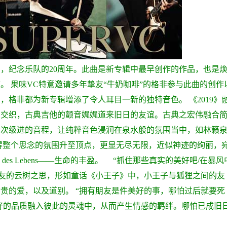
曲，纪念乐队的20周年。此曲是新专辑中最早创作的作品，也是
度。
果味VC特意邀请多年挚友“牛奶咖啡”的格非参与此曲的创作
中，格非都为新专辑增添了令人耳目一新的独特音色。
《2019》
相交织，古典吉他的颤音娓娓道来旧日的友谊。古典之宏伟融合
渐次级进的音程，让纯粹音色浸润在泉水般的氛围当中，如林籁
得整个思念的氛围升至顶点，更显无尽无限，近似神迹的绚丽，
des Lebens——生命的丰盈。
“抓住那些真实的美好吧/在暴风
友的云树之思，形如童话《小王子》中，小王子与狐狸之间的友
珍贵的爱，以及道别。
“拥有朋友是件美好的事，哪怕过后就要死
美好的品质融入彼此的灵魂中，从而产生情感的羁绊。哪怕已成旧