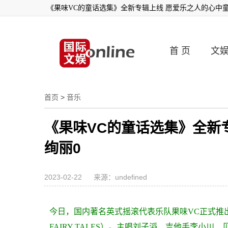
《果味VC的童话选集》全新专辑上线 愿爱乐之人的心中童
首 页
文
首页
>
音乐
《果味VC的童话选集》全新
绚丽0
2023-02-22
来源：undefined
今日，国内著名英式摇滚代表乐队果味VC正式推出第
FAIRY TALES）。主唱刘子滔、吉他手李小