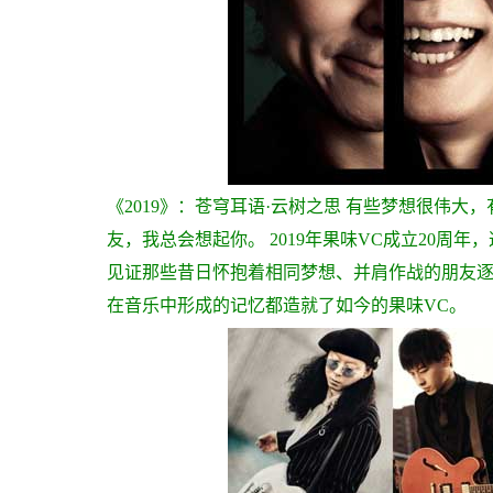
《
2019
》
：
苍穹耳语·云树之思
有些梦想很伟大，
友，我总会想起你。
2019年果味VC成立20
见证那些昔日怀抱着相同梦想、并肩作战的朋友
在音乐中形成的记忆都造就了如今的果味VC。