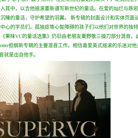
注入其中，以吉他摇滚重新谱写新世纪的童话。在爱的灿烂与跌
中沉睡的童话，守护希望的羽翼。
新专辑的封面设计和实体页面
务中心的学员们。孤独症等心智障碍的孩子们以他们对世界的独
《果味VC的童话选集》仍旧由老朋友粟野敬三操刀部分混音，
Potter担纲新专辑的主要混音工作。相信喜爱英式摇滚的乐迷对他
》的混音就是出自他手。