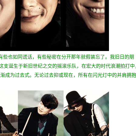
有些也如同谎话，有些秘密在分开那年就假装忘了。我旧日的朋
周年，这支诞生于新旧世纪之交的摇滚乐队，在宏大的时代浪潮拍打中
逐渐成为过去式。无论过去抑或现在，所有在闪光灯中的并肩拥