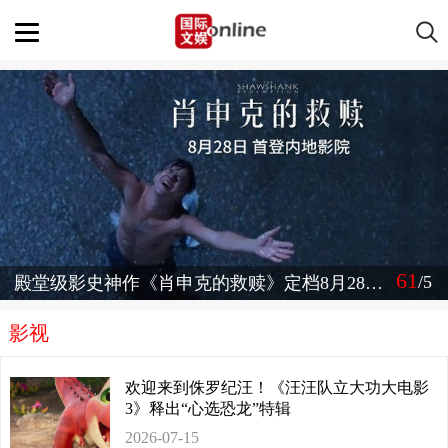
61
/5
殿堂级影史神作《肖申克的救赎》定档8月28日 首登内地影院
影视
欢迎来到侏罗纪汪！《汪汪队立大功大电影
3》释出“心选恐龙”特辑
2026-07-15