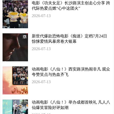
电影《功夫女足》长沙路演主创走心分享 跨
代际热爱点燃“心中这团火”
2026-07-13
新世代爆款恐怖电影《痴迷》定档7月24日
惊悚爱情风暴席卷大银幕
2026-07-13
动画电影《八仙！》西安路演热闹非凡 观众
夸赞笑点与热血齐飞
2026-07-13
动画电影《八仙！》举办成都首映礼 凡人八
仙爆笑冒险好评如潮