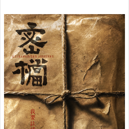
视
音
乐
明
星
综
艺
电
视