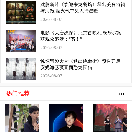
沈腾新片《欢迎来龙餐馆》释出美食特辑
与海报 烟火气中见人情温暖
2026-08-07
电影《大唐妖探》北京首映礼 欢乐探案
获观众盛赞：“夯！”
2026-08-07
惊悚冒险大片《逃出绝命街》预售开启
安妮海瑟薇直面恐龙围猎
2026-08-07
热门推荐