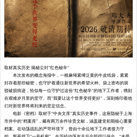
时
尚
国
际
取材真实历史 揭秘尘封“红色秘辛”
本次发布的概念海报中，一根麻绳紧缚泛黄的牛皮纸袋，紧紧
视
封存着那些秘密，也守护着通往新世界的希望火种。袋上密布的斑
驳破损痕迹，恰似每一位守护过这份“红色秘辛”的地下工作者，镌刻
频
在艰难岁月里的坚守。而“我要让这个世界变得更好”，深刻烙印着他
们对新世界终将到来的坚定信念。
电影《密档》取材于“中央文库”真实历史事件，这座隐秘于上海
市井中的“档案库”，藏有两万余件珍贵文献，涵盖建党初期核心重要
档案。在动荡战乱的严苛环境下，曾由十余位地下工作者接力守
护，誓死捍卫“一号机密”，在历经动荡岁月后全部得以保全，“未受