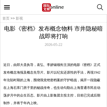
国
际
>>
首页
影视
电影《密档》发布概念物料 市井隐秘暗
文
战即将打响
娱
2026-05-22
在
近日，由郑大圣执导，袁弘、李妍锡领衔主演的电影《密档》正式
线
发布概念海报及概念先导片。影片以纪实还原性的手法，再现1942
文
年沦陷时期的上海，围绕我党绝密档案的守护暗战，揭开一段隐蔽
在上海石库门房子里的秘战传奇，也生动勾勒出上海普通市民在动
娱
荡岁月中的众生百态。影片由上影集团主投主控，目前已完成后期
影
制作，并将于年内上映。