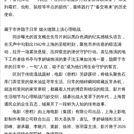
到霉烂、虫蛀、鼠咬等半点的损伤”，最终践行了“备交将来”的历史
使命。
藏于市井隐于日常 烟火缝隙上演心理暗战
同步曝光的首支概念先导片则以黑白色调的纪实感镜头语言，
在无声中勾勒出1942年上海的至暗时刻，聚焦市井街巷的暗流涌
动，拉开一场紧张悬疑、压抑窒息的潜伏守护行动。袁弘饰演的地
下工作者徐书亭与李妍锡饰演的妻子沈玉琳如沧海一粟，隐匿于市
井的日常中，一句“人在，箱子在”成为他们用生命守护的誓言。
区别于传统谍战题材，电影《密档》另辟蹊径，将镜头聚焦石
库门弄堂里的柴米油盐寻常生活。日常的细碎瞬间暗藏反常杀机，
就连邻里间的家常寒暄，都藏着人性的博弈和错综的暗流。影片将
生活细节与心理暗战巧妙交织，描摹出战火笼罩下的年代，上海普
通民众的众生百态，铺展开了一段鲜为人知的传奇故事。
电影《密档》由上海电影（集团）有限公司出品，上海上影电
影制作有限公司联合出品，郑大圣执导，袁弘、李妍锡领衔主演，
邵峰、谢承颖、李晓川、黄龄、徐祥、张羽霖主演。影片将于2026