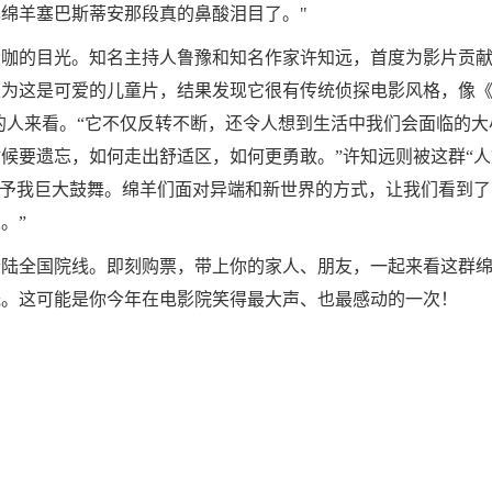
绵羊塞巴斯蒂安那段真的鼻酸泪目了。"
大咖的目光。知名主持人鲁豫和知名作家许知远，首度为影片贡
以为这是可爱的儿童片，结果发现它很有传统侦探电影风格，像
的人来看。“它不仅反转不断，还令人想到生活中我们会面临的大
候要遗忘，如何走出舒适区，如何更勇敢。”许知远则被这群“人
给予我巨大鼓舞。绵羊们面对异端和新世界的方式，让我们看到了
。”
登陆全国院线。即刻购票，带上你的家人、朋友，一起来看这群
光。这可能是你今年在电影院笑得最大声、也最感动的一次！