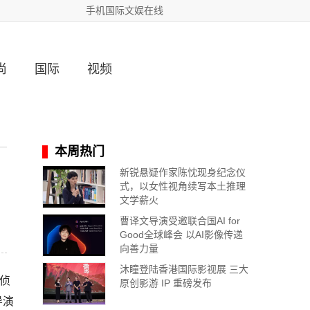
手机国际文娱在线
尚
国际
视频
本周热门
新锐悬疑作家陈忱现身纪念仪
式，以女性视角续写本土推理
文学薪火
曹译文导演受邀联合国AI for
Good全球峰会 以AI影像传递
向善力量
沐瞳登陆香港国际影视展 三大
侦
原创影游 IP 重磅发布
导演