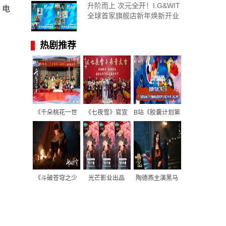
升阶而上 次元全开！I.G&WIT
。电
全球首家旗舰店新年焕新开业
热剧推荐
《千朵桃花一世
《七夜雪》官宣
B站《胶囊计划第
开》官宣杀青 张
杀青 李沁曾舜晞
二季》收官 先锋
彬彬孙珍妮戏逢
双向救赎共赴情
探索打造高品质
对手上演猫鼠游
感江湖
强情绪原创动画
戏
盛宴
《斗破苍穹之少
光芒影业出品
陶德燕主演黑马
年归来》点映直
《我知道我爱
剧《樊笼》 首演
通结局 看热血萧
你》腾讯视频开
蛇蝎美人扮相惊
炎巅峰一战
播，张晚意、孙
艳
怡共赴真爱之旅