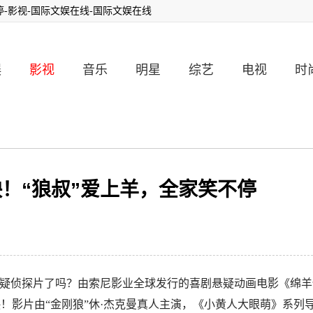
-影视-国际文娱在线-国际文娱在线
娱
影视
音乐
明星
综艺
电视
时
！“狼叔”爱上羊，全家笑不停
悬疑侦探片了吗？由索尼影业全球发行的喜剧悬疑动画电影《绵羊
！影片由“金刚狼”休·杰克曼真人主演，《小黄人大眼萌》系列