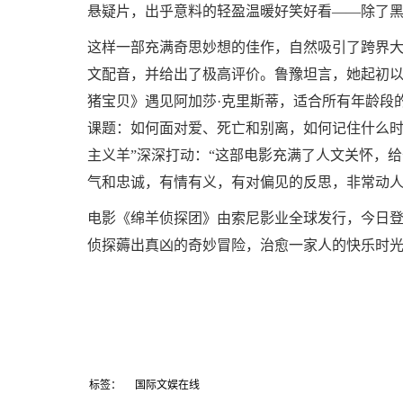
悬疑片，出乎意料的轻盈温暖好笑好看——除了黑
这样一部充满奇思妙想的佳作，自然吸引了跨界
文配音，并给出了极高评价。鲁豫坦言，她起初
猪宝贝》遇见阿加莎·克里斯蒂，适合所有年龄段
课题：如何面对爱、死亡和别离，如何记住什么时
主义羊”深深打动：“这部电影充满了人文关怀，
气和忠诚，有情有义，有对偏见的反思，非常动人
电影《绵羊侦探团》由索尼影业全球发行，今日
侦探薅出真凶的奇妙冒险，治愈一家人的快乐时
标签：
国际文娱在线