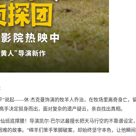
张
平”说起——休·杰克曼饰演的牧羊人乔治，在牧场里离奇身亡，
派”高手决定挺身而出，面对复杂的遗产疑云，亲自找出真相。
仙班底撑腰！导演凯尔·巴尔达最擅长把天马行空的不靠谱设定
困难的故事。”绵羊们笨手笨脚破案，却始终坚守本色，让他瞬间