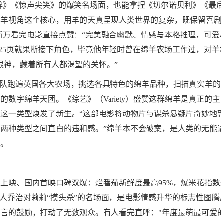
醉》《惊声尖笑》的爆笑名场面，也能拿捏《切尔诺贝利》《最
绵羊视角这个核心，用羊的天真呈现人类世界的复杂，既保留喜
斯万看完电影直接点赞：“完美融合幽默、情感与本格推理，可爱
第25页就果断接下角色，毕竟他年轻时曾在绵羊农场工作过，对羊
眼神，藏着所有人都渴望的关怀。”
团队跑遍英国各大农场，挑选各具特色的绵羊品种，扫描真实羊的
数字绵羊天团。《综艺》（Variety）盛赞这群绵羊是真正的主
这一类型焕发了新生。“这部电影将动物片与谋杀悬疑片奇妙地
两种类型之间直白的违和感。”绵羊本不会破案，是人类的无能
人。
上映、国内首映口碑双爆：烂番茄新鲜度最高95%，爆米花指数
牧羊人乔治对莉莉“摸头杀”的名场面，是电影情感升华的标志性图腾
言的鼓励，打动了无数观众。有人看完直呼："年度最萌最可爱