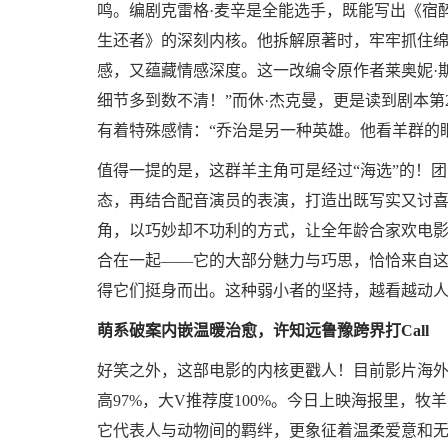
鸣。编剧克雷格·麦辛是全能选手，既能写出《宿
生还者》的深刻内核。他拆解原著时，牢牢抓住
感，又蕴藏情感深度。这一改编令原作者莱奥妮·
细节多到数不清！”而休·杰克曼，更是读到剧本
有着特殊感情：“乔治是另一种英雄。他看羊群的
值得一提的是，这群羊主角可是经过“海选”的！
态，再结合配音演员的表演，打造出既写实又讨喜的
角，以巧妙却不功利的方式，让全年龄合家欢电影
合在一起——它的大部分魅力与巧思，恰恰来自这
得它们挺身而出。这种弱小者的坚持，越看越动
萌系破案内嵌温暖治愈，许知远鲁豫跨界打Call
好笑之外，这部电影的内核更戳人！目前影片海外
高97%，大V推荐度100%。今日上映海报里，
它代表人与动物间的羁绊，更象征着温柔爱意和无