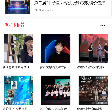
第二届“中子星·小说月报影视改编价值潜
力榜”发布会在盐城举行
2026-08-03
热门推荐
新锐悬疑作家陈忱现身纪念仪式，以女性视角续写本土推理文学薪火
曹译文导演受邀联合国AI for Good全球峰会 以AI影像传递向善力量
沐瞳登陆香港国际影视展 三大原创影游 IP 重磅发布
升阶而上 次元全开！I.G&WIT全球首家旗舰店新年焕新开业
以心问侠，以武筑梦 影武堂第十期古装动作表演特训营结业汇演圆满收官
金鸡电影节闭幕影片《马腾你别走》首次放映 好评如潮笑泪齐飞2025见