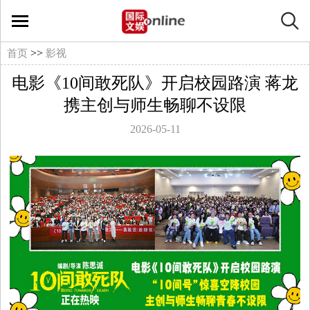
国
际
>>
首页
影视
电影《10间敢死队》开启校园路演 蒋龙
文
携主创与师生畅聊不设限
娱
2026-05-11
在
线
文
娱
影