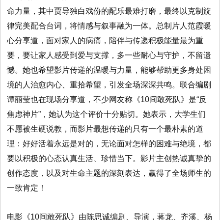
命力量，其中贾导独白戏份的配乐最难打磨，最终以克制旋
律完美配合台词，将情感与叙事融为一体。总制片人范霞暖
心分享道，面对家人的病痛，陪伴与传递积极能量最为重
要，要让家人感受到爱与支撑，多一些耐心与守护，不留遗
憾。她也希望影片传递的温暖与力量，能够帮助更多身处困
境的人治愈内心、重拾希望，引发全场深深共鸣。联合编剧
谭丽莹也在现场分享道，不少网友称《10间敢死队》是“反
焦虑神片”，她认为这个评价十分贴切。她表示，大学生们
不愿被生硬说教，而影片最想传递的只有一个最朴素的道
理：好好活着永远是对的，无论面对怎样的困难与绝境，都
要以积极的心态认真生活、珍惜当下。影片主创热诚真挚的
创作态度，以及对生命主题的深刻表达，赢得了全场师生的
一致肯定！
电影《10间敢死队》由陈思诚编剧、导演，蒋龙、齐溪、杨