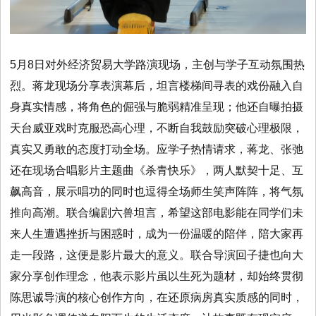
5月8日对外经济贸易大学路演现场，主创与学子互动氛围热
烈。蒋龙现场分享表演幕后，坦言楼梯间寻表的戏份融入自
身真实情感，将角色的倔强与脆弱精准呈现；他还自曝拍摄
天台威亚戏时克服恐高心理，不断自我鼓励突破心理极限，
真实又勇敢的态度打动全场。应学子热情请求，蒋龙、张弛
还在现场合唱影片主题曲《杀青快乐》，两人默契十足、互
飙高音，展示唱功的同时也逗得全场师生笑声阵阵，将气氛
推向高潮。联合编剧六兽坦言，希望这部电影能在同学们未
来人生遭遇挫折与困惑时，成为一份温暖的陪伴，陪大家再
走一段路，这便是影片最大的意义。联合导演回子捷也向大
家分享创作理念，他表示影片虽以生死为题材，却始终贯彻
陈思诚导演的核心创作方向，在还原病房真实质感的同时，