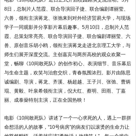
8日，总制片人范霞、联合导演回子捷、联合编剧谭丽莹、
六兽，领衔主演蒋龙、张弛来到对外经济贸易大学，与现场
学子一同观影并分享影片幕后趣事。5月10日，总制片人范
霞、总策划常亮亮、联合导演回子捷、联合编剧谭丽莹、六
兽、原创音乐胡小鸥，领衔主演蒋龙走进北京理工大学，与
师生们展开深度交流。主创嘉宾与两所高校的观众欢聚一
堂，畅聊《10间敢死队》的创作初心、表演细节、音乐幕后
与生命主题，欢笑与治愈交织，青春氛围浓烈。影片由陈思
诚编剧、导演，蒋龙、齐溪、杨超越、王子川、张弛、曹炳
琨、黄毅、叶泉希领衔主演，倪大红、蔡明、田雨、丁嘉
丽、成泰燊特别主演，正在全国热映！
电影《10间敢死队》讲述了一个一心求死的人，遇上一群拼
命想活的人的故事，“10号病房”的病友们以滚烫的生命力让