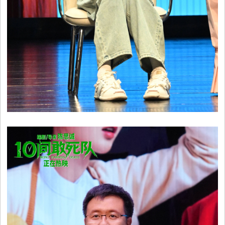
时
尚
国
际
视
频