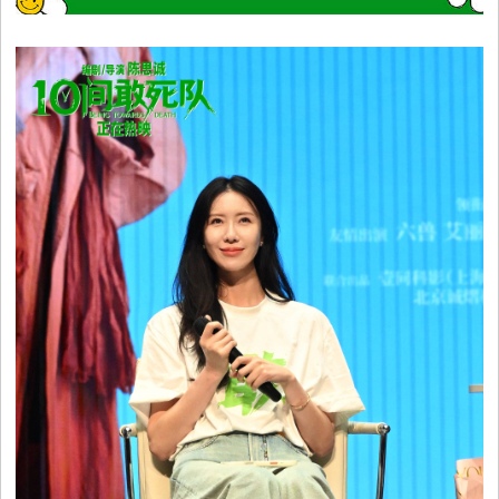
视
音
乐
明
星
综
艺
电
视