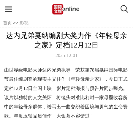
国
际
>>
首页
影视
达内兄弟戛纳编剧大奖力作《年轻母亲
文
之家》定档12月12日
娱
2025-12-01
在
由世界级电影大师达内兄弟执导，荣获第78届戛纳国际电影
节最佳编剧奖的现实主义佳作《年轻母亲之家》，今日正式
线
定档12月12日全国上映，影片定档海报与预告片同步曝光。
文
该片以独特的人文关怀，将镜头对准比利时一家母婴收容所
中的年轻母亲群体，谱写出一曲交织着困境与勇气的生命赞
娱
歌。年度压轴品质佳作，大银幕不容错过！
影