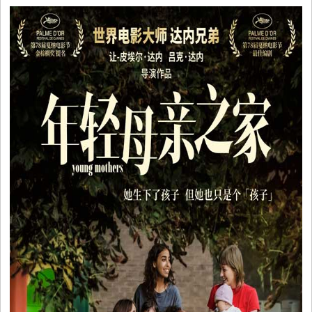
视
音
乐
明
星
综
艺
电
视