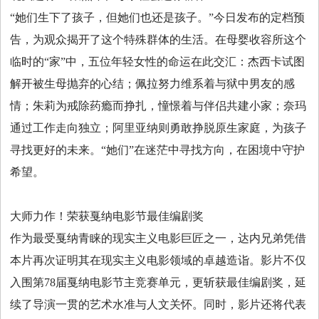
“她们生下了孩子，但她们也还是孩子。”今日发布的定档预
告，为观众揭开了这个特殊群体的生活。在母婴收容所这个
临时的“家”中，五位年轻女性的命运在此交汇：杰西卡试图
解开被生母抛弃的心结；佩拉努力维系着与狱中男友的感
情；朱莉为戒除药瘾而挣扎，憧憬着与伴侣共建小家；奈玛
通过工作走向独立；阿里亚纳则勇敢挣脱原生家庭，为孩子
寻找更好的未来。“她们”在迷茫中寻找方向，在困境中守护
希望。
大师力作！荣获戛纳电影节最佳编剧奖
作为最受戛纳青睐的现实主义电影巨匠之一，达内兄弟凭借
本片再次证明其在现实主义电影领域的卓越造诣。影片不仅
入围第78届戛纳电影节主竞赛单元，更斩获最佳编剧奖，延
续了导演一贯的艺术水准与人文关怀。同时，影片还将代表