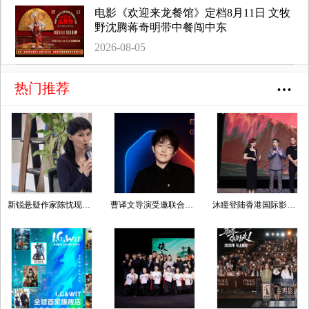
电影《欢迎来龙餐馆》定档8月11日 文牧
野沈腾蒋奇明带中餐闯中东
2026-08-05
热门推荐
新锐悬疑作家陈忱现身纪念仪式，以女性视角续写本土推理文学薪火
曹译文导演受邀联合国AI for Good全球峰会 以AI影像传递向善力量
沐瞳登陆香港国际影视展 三大原创影游 IP 重磅发布