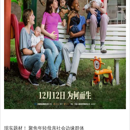
时
尚
国
际
视
频
现实题材！ 聚焦年轻母亲社会边缘群体