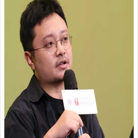
视
音
乐
明
星
综
艺
电
视