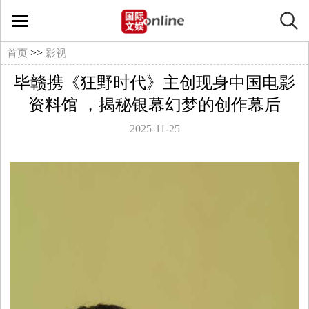
国
际
>>
首页
影视
毕赣携《狂野时代》主创现身中国电影
文
资料馆 ，揭秘银幕幻梦的创作幕后
娱
2025-11-25
在
线
文
娱
影