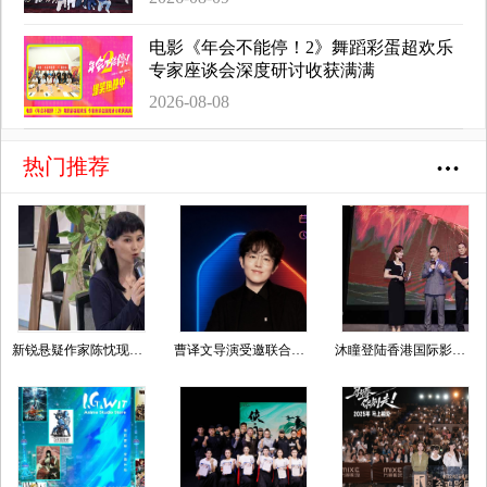
电影《年会不能停！2》舞蹈彩蛋超欢乐
专家座谈会深度研讨收获满满
2026-08-08
热门推荐
新锐悬疑作家陈忱现身纪念仪式，以女性视角续写本土推理文学薪火
曹译文导演受邀联合国AI for Good全球峰会 以AI影像传递向善力量
沐瞳登陆香港国际影视展 三大原创影游 IP 重磅发布