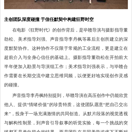
主创团队深度碰撞
于信任默契中构建狂野时空
在电影《狂野时代》的创作背后，是毕赣导演与摄影指导董
劲松、美术指导刘强、声音指导李丹枫等幕后主创所建立的深
度默契协作。这种协作不仅限于常规的工业流程，更是建立在
超前介入与全身心信任的基础上。摄影指导董劲松在开拍前大
半年便加入勘景与导演组工作；美术指导刘强表示，与毕赣合
作需要在长期交流中建立思维同频，以便更好地实现创作灵感
的碰撞。
声音指导李丹枫特别提到，毕赣导演在高压创作中仍能欣赏
他人、提供
“情绪价值”的珍贵特质，这使团队愿意“把自己交出
来”，投身于一场充满激情的共同创造。从默片段落的视觉透视
与解构性制景，到声音引导叙事的听觉实验，每一个挑战的突