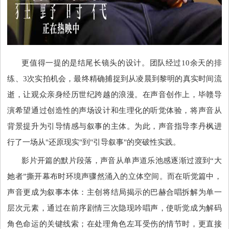
更值得一提的是结尾长镜头的设计。团队经过
10余天的排
练、3次实拍机会，最终精确捕捉到从凌晨到黎明的真实时间流
逝，让观众亲身经历世纪跨越的浪漫。在声音创作上，毕赣导
演希望通过创造性的声场设计和生理化的听觉体验，将声音从
背景提升为引导情感与叙事的主体。为此，声音指导李丹枫进
行了一场从"还原现实"到"引导叙事"的突破性实践。
影片开篇的默片段落，声音从单声道乐池感逐渐过渡到
“大
她者”撕开幕布时环境声骤然涌入的立体空间。而在听觉篇中，
声音更成为叙事本体：主创将结局揭示的巴赫合唱拆解为单一
层次元素，通过在前序剧情三次隐现吟唱声，使听觉成为解码
角色命运的关键线索；在处理角色左耳受伤的情节时，更直接