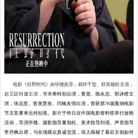
时
尚
国
际
视
电影《狂野时代》由毕赣执导，易烊千玺、舒淇领衔主演，
赵又廷特邀主演，李庚
希特别出演，黄觉、陈永忠、郭沐橙主
频
演，张志坚、曾美慧孜、闫楠友情出演，曾获第
78届戛纳电影
节主竞赛单元特别奖。影片于昨日在中国电影资料馆举行放映
活动，导演毕赣、摄影指导董劲松、美术指导刘强、声音指导
李丹枫出席，与在场观众真诚交流，深入揭秘了幕后主创如何