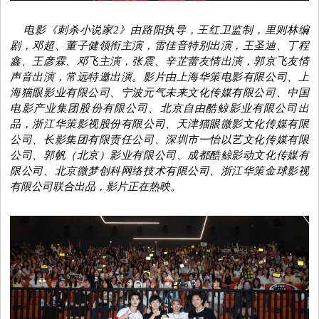
电影《刺杀小说家2》由路阳执导，王红卫监制，里则林编
剧，邓超、董子健领衔主演，雷佳音特别出演，王圣迪、丁程
鑫、王彦霖、邓飞主演，张震、辛芷蕾友情出演，郭京飞友情
声音出演，常远特邀出演。影片由上海华策电影有限公司
、
上
海猫眼影业有限公司
、
宁波元气未来文化传媒有限公司
、
中国
电影产业集团股份有限公司
、
北京自由酷鲸影业有限公司
出
品，
浙江华策影视股份有限公司
、
天津猫眼微影文化传媒有限
公司
、
长影集团有限责任公司
、
深圳市一怡以艺文化传媒有限
公司
、
郭帆（北京）影业有限公司
、
成都酷鲸影动文化传媒有
限公司
、
北京微梦创科网络技术有限公司
、
浙江华策金球影视
有限公司联合出品，
影片正在热映。