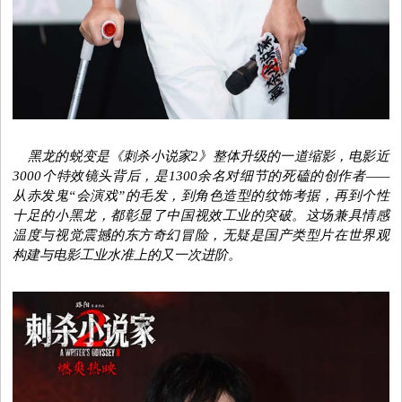
黑龙的蜕变是《刺杀小说家2》整体升级的
一道
缩影
，电影
近
3000个特效镜头背后，是1300余名对细节的死磕
的创作者
——
从赤发鬼“会演戏”的毛发，到角色造型的纹饰考据，
再到个性
十足的小黑龙，都
彰显
了
中国视效工业的突破。这场兼具情感
温度与视觉震撼的东方奇幻冒险，无疑是国产类型片在世界观
构建与
电影
工业水准上的又一次进阶。