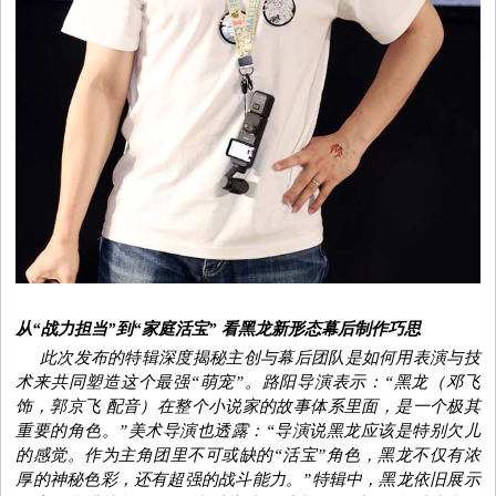
时
尚
国
际
视
从“战力担当”到“家庭活宝” 看黑龙新形态幕后制作巧思
频
此次发布的特辑
深度揭秘主创与幕后团队是如何
用
表演与
技
术
来共同
塑造这个最强“萌宠”。
路阳
导演
表示
：
“
黑龙
（邓飞
饰，郭京飞 配音）
在整个小说家的故事体系里面
，是
一个极其
重要的角色
。”美术导演也透露：“
导演说黑龙
应该是
特别欠儿
的感觉
。
作为
主角团里不可或缺的“活宝”角色
，
黑龙不仅有浓
厚的
神秘色彩
，还有超强的
战斗能力
。”特辑中，黑龙依旧展示