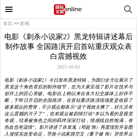
国
际
>>
首页
影视
电影《刺杀小说家2》黑龙特辑讲述幕后
文
制作故事 全国路演开启首站重庆观众表
娱
白震撼视效
2025-10-02
在
电影《刺杀小说家2》今日
发布黑龙特辑，为我们
全方位
展示了
线
黑龙这个
角色
背后的
制作细节，
也为大家呈现了
影片在技术与
创作上的匠心突破。
电影自上映以来在各大社交媒体上好评不
文
断，于昨日开启的全国路演，在首站重庆路演现场更是收获了
诸多观众的赞誉，不少观众都表示“这个视效太爽了，好久没有
这么震撼的片子了”，也有观众被剧情打动“
本以为看的是视觉
娱
奇观，结果被角色之间的羁绊深深打动
，
情感线自然饱满，有
热血也有温情
”。影片
讲述了
赤发鬼（邓超 饰）再度现世
并妄图
影
入侵现实改变命运，
导致
小说家
路空文（董子健 饰）
异世界众