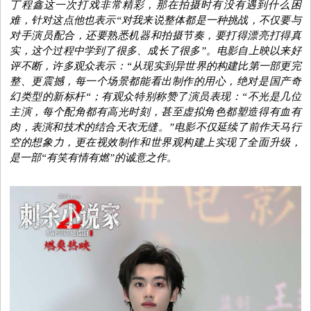
丁程鑫这一次打戏非常精彩，那在拍摄时有没有遇到什么困
难，针对这点他也表示“对我来说整体都是一种挑战，不仅要与
对手演员配合，还要熟悉机器和拍摄节奏，要打得漂亮打得真
实，这个过程中学到了很多、成长了很多”。电影自上映以来好
评不断，
许多观众表示
：
“从现实到异世界的构建比第一部更完
整、更震撼，每一个场景都能看出制作的用心，绝对是国产奇
幻类型的新标杆
“；
有观众特别称赞了演员表现：“不光是几位
主演，每个配角都有高光时刻，甚至虚拟角色都塑造得有血有
肉，表演和技术的结合天衣无缝。”电影不仅延续了前作天马行
空的想象力，更在
视效制作
和世界观构建上实现了全面
升级
，
是一部“有笑有情有燃”的诚意之作。