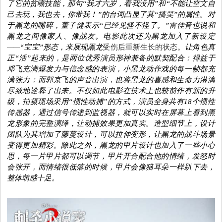
了它的贫嘴技能，那句“
我才六岁，看我没用
”和“
不能让空文自
己去玩，我也去，你带我！
”的台词凸显了其“搞笑”的属性。对
于黑龙的嘴碎，董子健表示“已经见怪不怪了。”雷佳音也说和
黑龙之间像家人、像战友。电影此次还为黑龙加入了新设定
——“宝宝”形态，来展现黑龙
受伤后重新生长的状态。
让角色真
正“活”起来的，是两位优秀演员形神兼备的默契配合：
得益于
邓飞充满爆发力与信念感的表演
，小黑龙
动作戏的每一帧都充
满张力
；而郭京飞的声音出演，也将黑龙的喜感和生命力淋漓
尽致地诠释了出来。不仅如此电影在技术上也较前作有新的升
级，拍摄
现场
采用
“惯性动捕”
的方式
，
演员全身共
有18个惯性
传感器
，
通过信号传递
到监视器，就
可以实时
在屏幕上看到黑
龙形象的完整演绎，让动捕效果更加真实
。
造型细节上，设计
团队为其增加了藤蔓设计，可以拉伸变形，让黑龙的战斗场景
变得更加精彩。除此之外，黑龙的甲片设计也加入了一些小心
思，
每一片甲片都可以调
节，
甲片开合配合他的情绪，发怒
时
会
张开
，而
情绪很低落的时候，甲片
会
像猫耳朵一样趴下去
，
整体萌感十足。