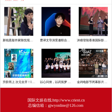
新锐悬疑作家陈忱现身纪念仪式，以女性视角续写本土推理文学薪火
曹译文导演受邀联合国AI for Good全球峰会 以AI影像传递向善力量
沐瞳登陆香港国际影视展 三大原创影游 IP 重磅发布
升阶而上 次元全开！I.G&WIT全球首家旗舰店新年焕新开业
以心问侠，以武筑梦 影武堂第十期古装动作表演特训营结业汇演圆满收官
金鸡电影节闭幕影片《马腾你别走》首次放映 好评如潮笑泪齐飞2025见
国际文娱在线:http://www.crient.cn
总编信箱：gjwyonline@126.com