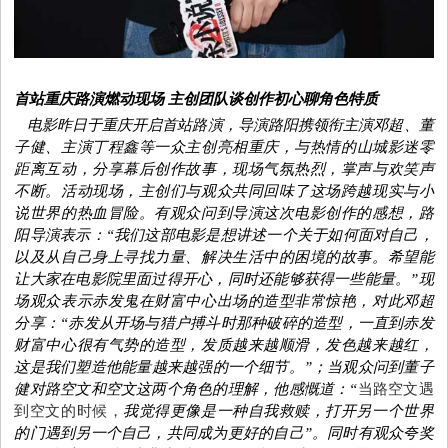
首站重庆路演燃动现场 主创团队谈创作初心聊角色特质
电影昨日于重庆开启首站路演，导演路阳携
领衔主演邓超、董
子健
、
主演
丁程鑫等
一众主创亮相
重庆，
与热情的山城影迷零
距离互动，分享幕后创作故事，现场气氛热烈，掌声与欢笑声
不断。活动现场，主创们与观众共同回味了这场跨越现实与小
说世界的
热血
冒险。
有观众问到导演这次电影创作的感想，
路
阳
导演表示：“
我们这部电影是
想讲述一个
关于如何面对自己，
以及从自己身上寻找力量
、
解决生活中的困境
的故事
。
希望能
让大家在电影院里面过得开心，
同时还
能够获得一些能量。”
现
场观众表示赤发鬼在财富中心出场的造型非常惊艳，对此邓超
分享：“
赤发从
开场与
猎户
搏斗时
那种破碎的造型
，
一直到赤发
财富中心
很有气势的造型
，
发质越来越顺滑，发色越来越红，
这是我们塑造他能量越来越强的一个细节
。
”；当观众问到董子
健对路空文和空文这两个角色的理解，他
感慨道：“
当路空文遇
到空文的时候，
我觉得更像是一种自我救赎，
打开另一个世界
的门遇到另一个
自己
，共同成为更好的自己
”
。同时有观众夸奖