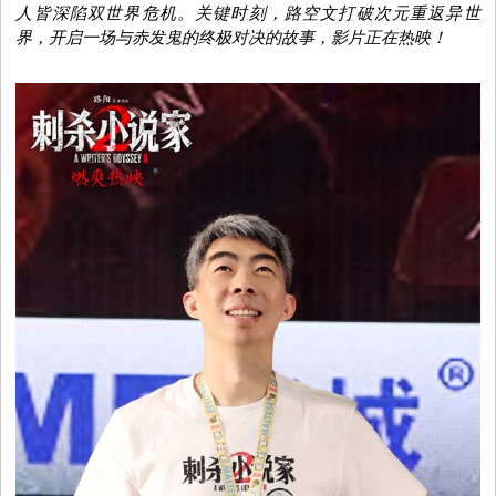
人皆
深陷双世界危机
。关键时刻，
路空文
打破次元
重返异世
视
界，
开启
一场与赤发鬼的终极对决
的故事，影片正在热映
！
音
乐
明
星
综
艺
电
视