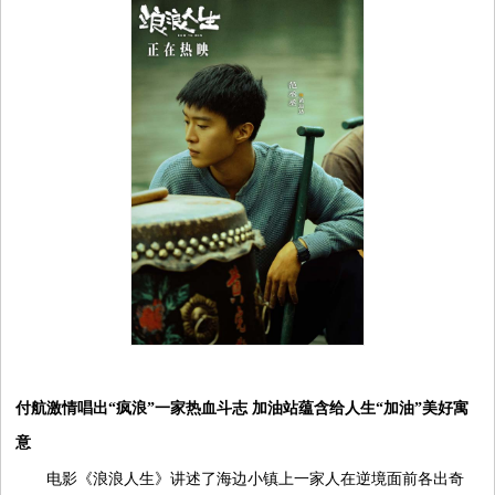
时
尚
国
际
视
频
付航激情唱出“疯浪”一家热血斗志 加油站蕴含给
人生“加油”美好寓
意
电影《浪浪人生》讲述了海边小镇上一家人在逆境面前各出奇