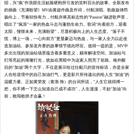
招，兴“疯”作浪跟生活贴脸硬刚所引发的笑料百出的故事。全新发布
的插曲《充满盼望》MV由黄超作曲及作词，付航演唱。歌曲旋律昂
扬向上，节奏轻快有力，付航亦将其标志性的“Passion”融进歌声里，
唱出了“疯浪”一家的热血斗志与蓬勃生命力。歌词“向着前方，迎着
太阳，憧憬未来，充满盼望”，尽显积极向上的人生态度。“落子不
慌，博上一场，一心向前方”更显豪迈与热血，与一家人全力以赴改
造加油站、参加龙舟赛的故事情节彼此呼应。值得一提的是，MV中
多次出现的加油站场景蕴含着多重意义，颇有解读空间。加油站与
灯塔亮起的璀璨灯光，犹如在黑暗中为这家人照亮了前路。格外醒
目的“加油”两个大字，不仅是展示给过往船只的宣传标语，亦是全家
人在给逆境中的自己加油打气，更是影片所传递出的给人生“加油”的
温暖力量。正如黄荣发（黄渤 饰）的台词所说，“人生它就得搏一
把，你不搏一下怎么知
道自己成不成功”，人生漫漫，不妨“加油”向
前，敢闯敢拼才会赢！