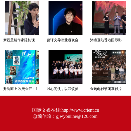
新锐悬疑作家陈忱现身纪念仪式，以女性视角续写本土推理文学薪火
曹译文导演受邀联合国AI for Good全球峰会 以AI影像传递向善力量
沐瞳登陆香港国际影视展 三大原创影游 IP 重磅发布
升阶而上 次元全开！I.G&WIT全球首家旗舰店新年焕新开业
以心问侠，以武筑梦 影武堂第十期古装动作表演特训营结业汇演圆满收官
金鸡电影节闭幕影片《马腾你别走》首次放映 好评如潮笑泪齐飞2025见
国际文娱在线:http://www.crient.cn
总编信箱：gjwyonline@126.com