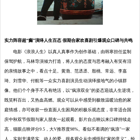
实力阵容超“癫”演绎人生百态 假期合家欢喜剧引爆观众口碑与共鸣
电影《浪浪人生》以真人真事作为创作基础，由韩寒担任监制
保驾护航，马林导演倾力打造，将人生的态度与思考融入有笑有泪
的亲情故事之中，看点十足。黄渤、范丞丞、殷桃、常远、李嘉
琦、刘雪华、付航等一众实力喜剧演员生动演绎接地气的小镇群
像。他们个个身手不凡有绝活，以“疯浪双全”的姿态迎战人生逆境，
既笑料百出，又热血高燃。观众可以从中感受到极致温暖治愈的家
庭情感，亦可收获一份直面人生困局的积极乐观态度，非常适合国
庆中秋双节假期与家人朋友一起观看。影片自点映以来口碑持续走
高，猫眼点映评分9.5，大V推荐度98%。看似不着调的“疯浪”一家
人，实则充满坚实、动人的爱，很多观众从中感悟到“家的意义”，纷