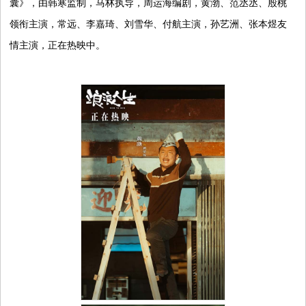
囊》，由韩寒监制，马林执导，周运海编剧，黄渤、范丞丞、殷桃
视
领衔主演，常远、李嘉琦、刘雪华、付航主演，孙艺洲、张本煜友
情主演，正在热映中。
音
乐
明
星
综
艺
电
视