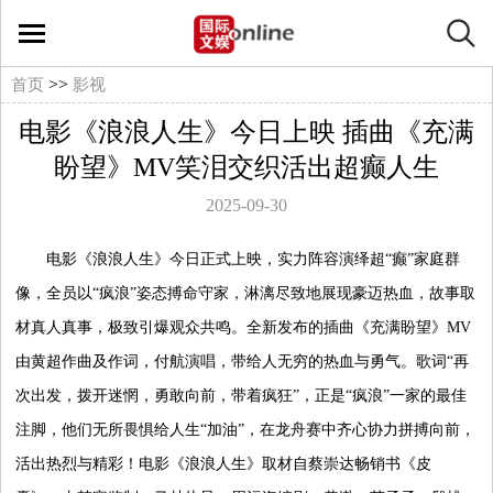
国
际
>>
首页
影视
电影《浪浪人生》今日上映 插曲《充满
文
盼望》MV笑泪交织活出超癫人生
娱
2025-09-30
在
电影《浪浪人生》今日正式上映，实力阵容演绎超“癫”家庭群
像，全员以“疯浪”姿态搏命守家，淋漓尽致地展现豪迈热血，故事取
线
材真人真事，极致引爆观众共鸣。全新发布的插曲《充满盼望》MV
文
由黄超作曲及作词，付航演唱，带给人无穷的热血与勇气。歌词“再
次出发，拨开迷惘，勇敢向前，带着疯狂”，正是“疯浪”一家的最佳
娱
注脚，他们无所畏惧给人生“加油”，在龙舟赛中齐心协力拼搏向前，
活出热烈与精彩！电影《浪浪人生》取材自蔡崇达畅销书《皮
影