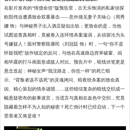
在影片发布的“情债命偿”版预告里，古天乐饰演的私家侦探
欧阳伟业遭遇致命双重暴击——意外撞见妻子关咏心（周秀
娜 饰）与神秘男子出入酒店疑似出轨；更致命的是，当他
试图追查真相时，竟被卷入连环情杀案漩涡，从侦探沦为头
号嫌疑人！面对警察陈康民（刘冠廷 饰）时，一句“你不是
怀疑我吧”故作镇定的反问，与他在高速路边挥斧破窗、凶
相毕露的打斗画面形成骇人对比。预告片中，暗线伏笔更是
悬念迭起：神秘女声“我没路走，你也一样”的死亡暗
示、“背叛者该不该死”的灵魂拷问、暗夜绞杀案的致命真
凶、精心策划的情杀谜团……这些错综复杂的暗线交织成一
幅悬疑密布的叙事迷宫，当谎言与真相在血色中交织，究竟
隐藏着怎样不为人知的秘密？死亡倒计时已经启动，下一个
受害者又将是谁？