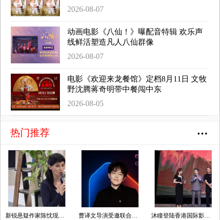
2026-08-07
动画电影《八仙！》曝配音特辑 欢乐声
线鲜活塑造凡人八仙群像
2026-08-07
电影《欢迎来龙餐馆》定档8月11日 文牧
野沈腾蒋奇明带中餐闯中东
2026-08-05
热门推荐
新锐悬疑作家陈忱现身纪念仪式，以女性视角续写本土推理文学薪火
曹译文导演受邀联合国AI for Good全球峰会 以AI影像传递向善力量
沐瞳登陆香港国际影视展 三大原创影游 IP 重磅发布