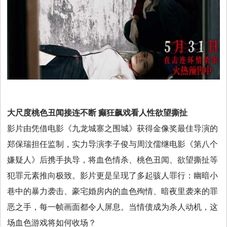
大尺度桃色丑闻接连不断 癫狂飙戏看人性欲望撕扯
影片由凭借电影《九龙城寨之围城》获得金像奖最佳导演的
郑保瑞担任监制，实力导演李子俊与周汶儒继电影《第八个
嫌疑人》后携手执导，将血色情杀、桃色丑闻、欲望撕扯等
犯罪元素推向极致。影片更是呈现了多起骇人罪行：幽暗小
巷中的暴力袭击、豪宅婚房内的血色殉情、暗夜里袭来的罪
恶之手，每一帧画面都令人屏息。当情债成为杀人动机，这
场血色游戏将如何收场？