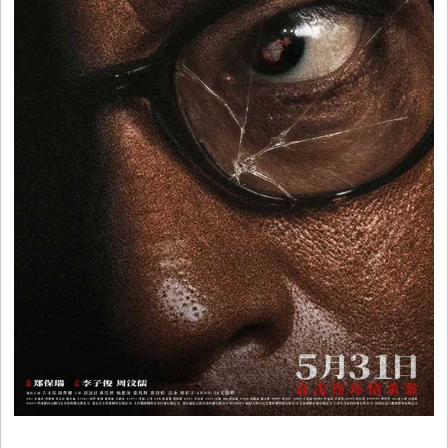
视
音
乐
明
星
综
艺
电
视