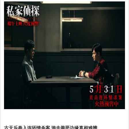
古天乐卷入连环情杀案 游走善恶边缘真相难辨