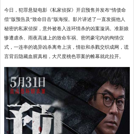
今日，犯罪悬疑电影《私家侦探》开启预售并发布“情债命
时
偿”版预告及“致命目击”版海报。影片讲述了一直发掘他人
秘密的私家侦探，意外被卷入连环情杀的凶案漩涡。准新娘
尚
惨遭虐杀、雨夜高速上的致命车祸、密闭豪宅内的殉情仪
国
式，一连串的诡异凶杀离奇上演，情欲和杀戮交织成网，谎
言背后隐藏血腥真相，大尺度桃色罪案的帷幕就此拉开。
际
视
频