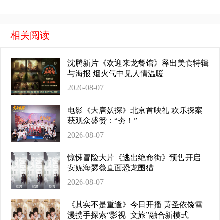
相关阅读
沈腾新片《欢迎来龙餐馆》释出美食特辑
与海报 烟火气中见人情温暖
2026-08-07
电影《大唐妖探》北京首映礼 欢乐探案
获观众盛赞：“夯！”
2026-08-07
惊悚冒险大片《逃出绝命街》预售开启
安妮海瑟薇直面恐龙围猎
2026-08-07
《其实不是重逢》今日开播 黄圣依饶雪
漫携手探索“影视+文旅”融合新模式