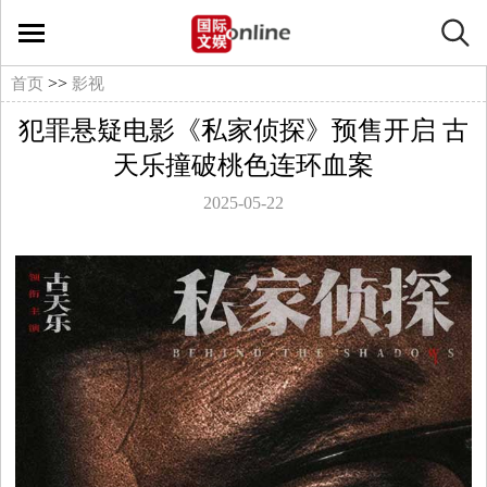
国
际
>>
首页
影视
犯罪悬疑电影《私家侦探》预售开启 古
文
天乐撞破桃色连环血案
娱
2025-05-22
在
线
文
娱
影