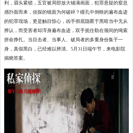
利，眉头紧锁，五官被局部放大铺满画面，犯罪悬疑的窒息
感扑面而来，侦探的镜面为何破碎？瞳孔中倒映的遍布血迹
的犯罪现场，更是触目惊心，凶手彻底隐匿于黑暗当中无从
辨认，而受害者却浑身遍布血迹，双手扼住勒在颈间的绳索
拼命挣扎。当目击者、当事人、破局者的多重身份集于一
身，真假黑白，已经难以辨清。5月31日端午节，来电影院
揭晓答案。