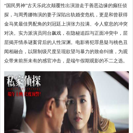
“国民男神”古天乐此次颠覆性出演游走于善恶边缘的癫狂侦
探，与周秀娜饰演的妻子深陷出轨婚变危机，更是和曾获得
金马奖最佳男配角的刘冠廷上演张力拉满、令人窒息的冲突
对决。实力派演员同台飙戏，在隐秘追踪与正面冲突中，层
层揭开情杀谜案背后的人性深渊。电影将犯罪悬疑与桃色丑
闻相融合，以限制级尺度呈现欲望与暴力的致命纠缠，为观
众带来前所未有的感官冲击，是端午假期观影的不二之选。